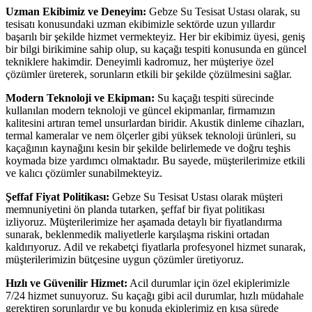
Uzman Ekibimiz ve Deneyim:
Gebze Su Tesisat Ustası olarak, su
tesisatı konusundaki uzman ekibimizle sektörde uzun yıllardır
başarılı bir şekilde hizmet vermekteyiz. Her bir ekibimiz üyesi, geniş
bir bilgi birikimine sahip olup, su kaçağı tespiti konusunda en güncel
tekniklere hakimdir. Deneyimli kadromuz, her müşteriye özel
çözümler üreterek, sorunların etkili bir şekilde çözülmesini sağlar.
Modern Teknoloji ve Ekipman:
Su kaçağı tespiti sürecinde
kullanılan modern teknoloji ve güncel ekipmanlar, firmamızın
kalitesini artıran temel unsurlardan biridir. Akustik dinleme cihazları,
termal kameralar ve nem ölçerler gibi yüksek teknoloji ürünleri, su
kaçağının kaynağını kesin bir şekilde belirlemede ve doğru teşhis
koymada bize yardımcı olmaktadır. Bu sayede, müşterilerimize etkili
ve kalıcı çözümler sunabilmekteyiz.
Şeffaf Fiyat Politikası:
Gebze Su Tesisat Ustası olarak müşteri
memnuniyetini ön planda tutarken, şeffaf bir fiyat politikası
izliyoruz. Müşterilerimize her aşamada detaylı bir fiyatlandırma
sunarak, beklenmedik maliyetlerle karşılaşma riskini ortadan
kaldırıyoruz. Adil ve rekabetçi fiyatlarla profesyonel hizmet sunarak,
müşterilerimizin bütçesine uygun çözümler üretiyoruz.
Hızlı ve Güvenilir Hizmet:
Acil durumlar için özel ekiplerimizle
7/24 hizmet sunuyoruz. Su kaçağı gibi acil durumlar, hızlı müdahale
gerektiren sorunlardır ve bu konuda ekiplerimiz en kısa sürede