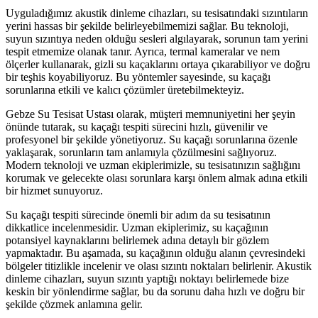
Uyguladığımız akustik dinleme cihazları, su tesisatındaki sızıntıların
yerini hassas bir şekilde belirleyebilmemizi sağlar. Bu teknoloji,
suyun sızıntıya neden olduğu sesleri algılayarak, sorunun tam yerini
tespit etmemize olanak tanır. Ayrıca, termal kameralar ve nem
ölçerler kullanarak, gizli su kaçaklarını ortaya çıkarabiliyor ve doğru
bir teşhis koyabiliyoruz. Bu yöntemler sayesinde, su kaçağı
sorunlarına etkili ve kalıcı çözümler üretebilmekteyiz.
Gebze Su Tesisat Ustası olarak, müşteri memnuniyetini her şeyin
önünde tutarak, su kaçağı tespiti sürecini hızlı, güvenilir ve
profesyonel bir şekilde yönetiyoruz. Su kaçağı sorunlarına özenle
yaklaşarak, sorunların tam anlamıyla çözülmesini sağlıyoruz.
Modern teknoloji ve uzman ekiplerimizle, su tesisatınızın sağlığını
korumak ve gelecekte olası sorunlara karşı önlem almak adına etkili
bir hizmet sunuyoruz.
Su kaçağı tespiti sürecinde önemli bir adım da su tesisatının
dikkatlice incelenmesidir. Uzman ekiplerimiz, su kaçağının
potansiyel kaynaklarını belirlemek adına detaylı bir gözlem
yapmaktadır. Bu aşamada, su kaçağının olduğu alanın çevresindeki
bölgeler titizlikle incelenir ve olası sızıntı noktaları belirlenir. Akustik
dinleme cihazları, suyun sızıntı yaptığı noktayı belirlemede bize
keskin bir yönlendirme sağlar, bu da sorunu daha hızlı ve doğru bir
şekilde çözmek anlamına gelir.